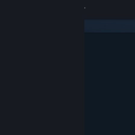
Увійти
Крамниця
Спільнота
Інформація
Підтримка
Змінити мову
Завантажити мобільний застосунок Steam
Переглянути повну версію