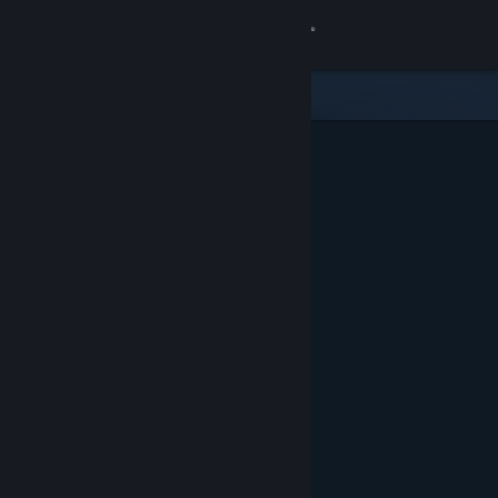
Giriş yap
Mağaza
Topluluk
Hakkında
Destek
Dili değiştir
Steam mobil uygulamasını yükle
Masaüstü internet sitesini görüntüle