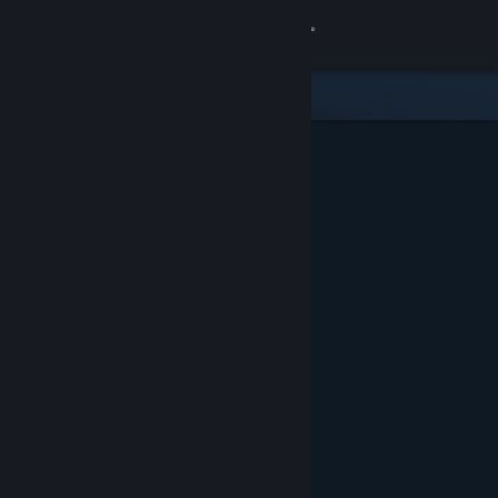
Войти
Магазин
Сообщество
Информация
Поддержка
Изменить язык
Скачать мобильное приложение Steam
Полная версия