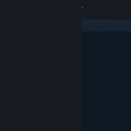
Login
Toko
Komunitas
Tentang
Bantuan
Ubah bahasa
Dapatkan Aplikasi Seluler Steam
Lihat situs web desktop