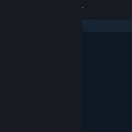
Σύνδεση
Κατάστημα
Κοινότητα
Σχετικά
Υποστήριξη
Αλλαγή γλώσσας
Αποκτήστε την εφαρμογή Steam για κινητές συσκευές
Προβολή ιστοσελίδας για υπολογιστές