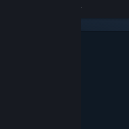
Anmelden
Shop
Community
Info
Support
Sprache ändern
Steam-Mobile-App herunterladen
Desktopversion anzeigen