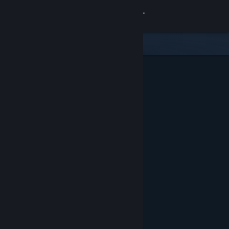
Iniciar sessão
Loja
Comunidade
Sobre
Apoio
Alterar idioma
Instala a app móvel do Steam
Ver versão para computadores