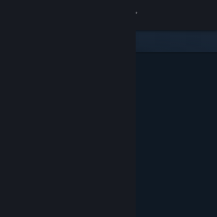
Sign in
Gedung
Komuniti
Tentang
Sokongan
Ubah bahasa
Dapatkan Steam Mobile App
Lihat laman web desktop