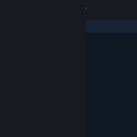
Kirjaudu sisään
Kauppa
Yhteisö
Tietoa
Tuki
Vaihda kieli
Hanki Steam-mobiilisovellus
Näytä työpöytäsivusto