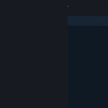
Přihlásit se
Obchod
Komunita
Informace
Podpora
Změnit jazyk
Mobilní aplikace služby Steam
Desktopová verze stránky