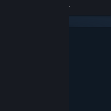
Iniciar sessão
Loja
Comunidade
Sobre
Suporte
Alterar idioma
Baixe o aplicativo móvel do Steam
Ver versão para computadores