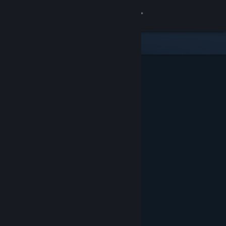
登入
商店
社群
關於
客服
變更語言
取得 Steam 行動應用程式
檢視電腦版網頁