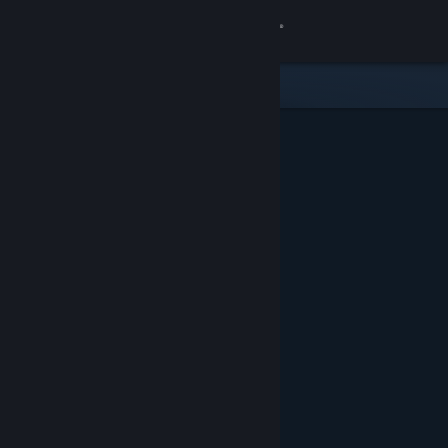
Kirjaudu sisään
Kauppa
Yhteisö
Tietoa
Tuki
Vaihda kieli
Hanki Steam-mobiilisovellus
Näytä työpöytäsivusto