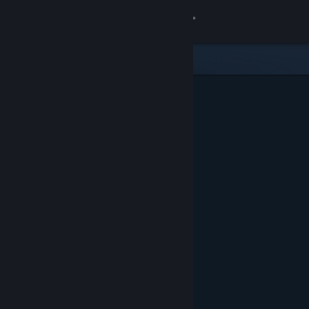
Log på
Butik
Fællesskab
Om
Support
Skift sprog
Hent Steam-mobilappen
Vis desktop-webside