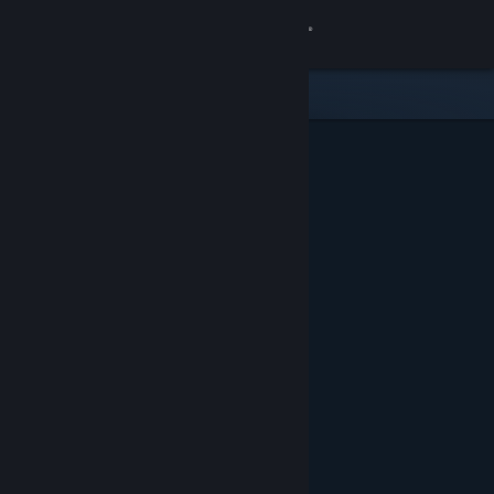
Inloggen
Winkel
Community
Over
Ondersteuning
Taal wijzigen
Download de mobiele Steam-app
Desktopwebsite weergeven