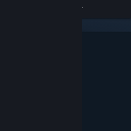
เข้าสู่ระบบ
ร้านค้า
ชุมชน
เกี่ยวกับ
ฝ่ายสนับสนุน
เปลี่ยนภาษา
รับแอป Steam แบบพกพา
ชมเว็บไซต์สำหรับเดสก์ท็อป