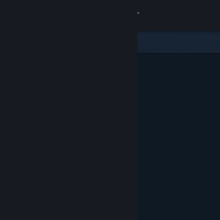
Σύνδεση
Κατάστημα
Κοινότητα
Σχετικά
Υποστήριξη
Αλλαγή γλώσσας
Αποκτήστε την εφαρμογή Steam για κινητές συσκευές
Προβολή ιστοσελίδας για υπολογιστές