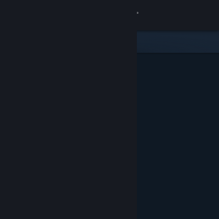
Log på
Butik
Fællesskab
Om
Support
Skift sprog
Hent Steam-mobilappen
Vis desktop-webside