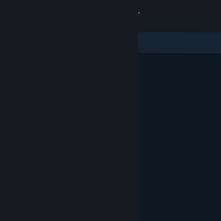
登入
商店
社群
關於
客服
變更語言
取得 Steam 行動應用程式
檢視電腦版網頁