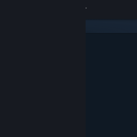
Logga in
Butik
Gemenskap
Om
Support
Byt språk
Skaffa Steams mobilapp
Se skrivbordswebbplats