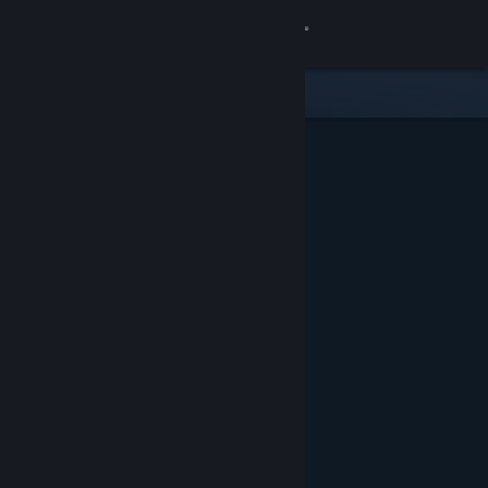
Conectează-te
Magazin
Comunitate
Despre
Asistență
Schimbă limba
Obține aplicația Steam pentru dispozitive mobile
Vezi site în versiunea pentru desktop