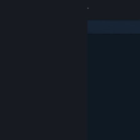
Iniciar sessão
Loja
Comunidade
Sobre
Apoio
Alterar idioma
Instala a app móvel do Steam
Ver versão para computadores