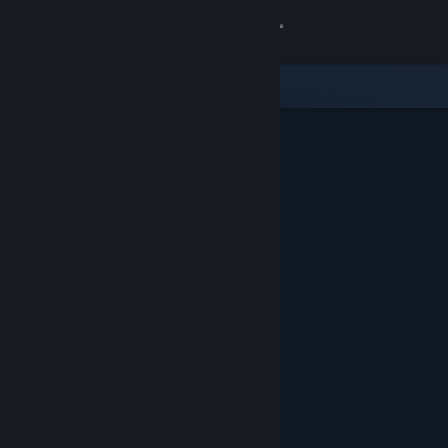
Sign in
Gedung
Komuniti
Tentang
Sokongan
Ubah bahasa
Dapatkan Steam Mobile App
Lihat laman web desktop