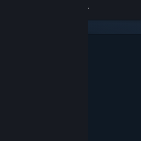
Iniciar sesión
Tienda
Comunidad
Acerca de
Soporte
Cambiar idioma
Obtener la aplicación de Steam Mobile
Ver versión clásica