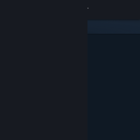
Anmelden
Shop
Community
Info
Support
Sprache ändern
Steam-Mobile-App herunterladen
Desktopversion anzeigen