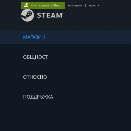
Инсталирайте Steam
вписване
|
език
МАГАЗИН
ОБЩНОСТ
ОТНОСНО
ПОДДРЪЖКА