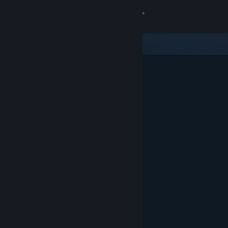
Bejelentkezés
Áruház
Közösség
Névjegy
Támogatás
Nyelvváltás
A Steam mobilalkalmazás beszerzése
Asztali weboldalra váltás