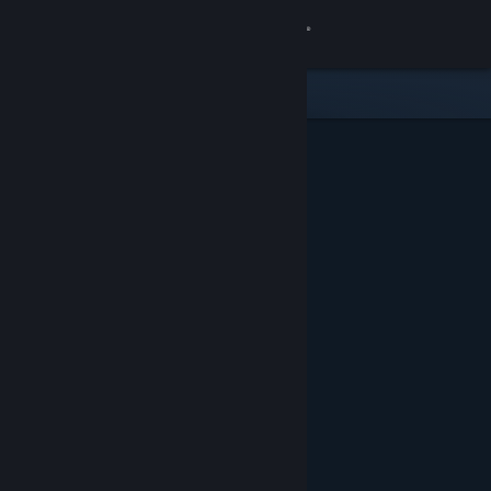
Přihlásit se
Obchod
Komunita
Informace
Podpora
Změnit jazyk
Mobilní aplikace služby Steam
Desktopová verze stránky