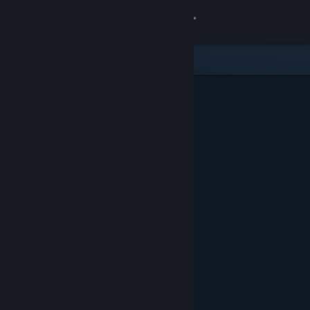
Đăng nhập
Cửa hàng
Cộng đồng
Thông tin
Hỗ trợ
Thay đổi ngôn ngữ
Cài ứng dụng Steam di động
Xem web cho desktop