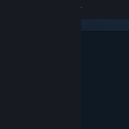
Войти
Магазин
Сообщество
Информация
Поддержка
Изменить язык
Скачать мобильное приложение Steam
Полная версия