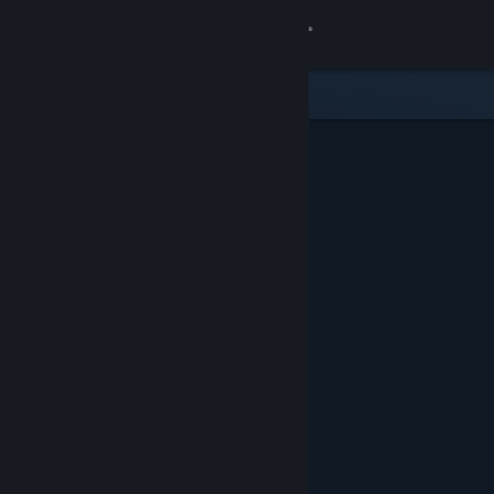
Log på
Butik
Fællesskab
Om
Support
Skift sprog
Hent Steam-mobilappen
Vis desktop-webside