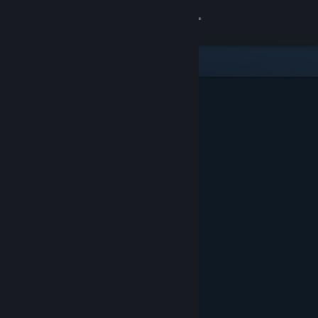
Iniciar sessão
Loja
Comunidade
Sobre
Apoio
Alterar idioma
Instala a app móvel do Steam
Ver versão para computadores