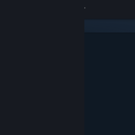
Sign in
Gedung
Komuniti
Tentang
Sokongan
Ubah bahasa
Dapatkan Steam Mobile App
Lihat laman web desktop