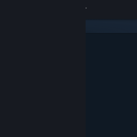
Se connecter
Magasin
Communauté
À propos
Support
Changer la langue
Télécharger l'application mobile Steam
Voir version ordi. du site