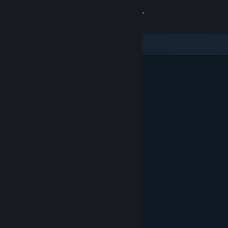
Войти
Магазин
Сообщество
Информация
Поддержка
Изменить язык
Скачать мобильное приложение Steam
Полная версия