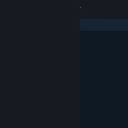
Logg inn
Butikk
Samfunn
Om
Kundestøtte
Bytt språk
Skaff deg Steam-appen på mobil
Vis skrivebordsversjon