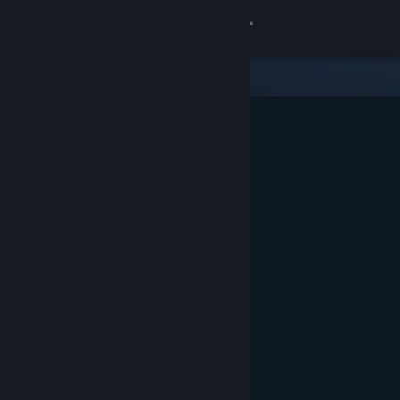
Logg inn
Butikk
Samfunn
Om
Kundestøtte
Bytt språk
Skaff deg Steam-appen på mobil
Vis skrivebordsversjon