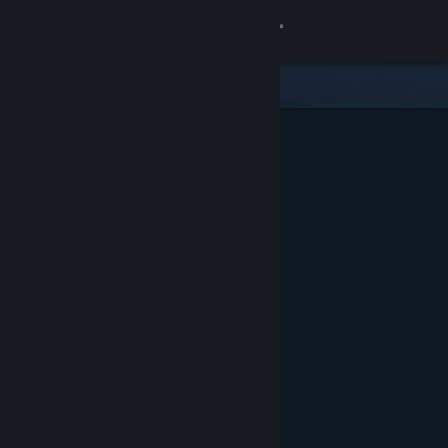
Iniciar sesión
Tienda
Comunidad
Acerca de
Soporte
Cambiar idioma
Obtener la aplicación de Steam Mobile
Ver versión clásica