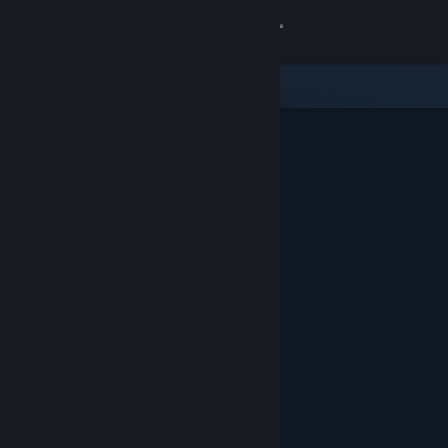
Logga in
Butik
Gemenskap
Om
Support
Byt språk
Skaffa Steams mobilapp
Se skrivbordswebbplats