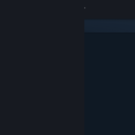
Accedi
Negozio
Comunità
Informazioni
Assistenza
Cambia la lingua
Ottieni l'app mobile di Steam
Visualizza il sito web per desktop