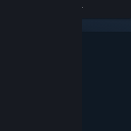
Kirjaudu sisään
Kauppa
Yhteisö
Tietoa
Tuki
Vaihda kieli
Hanki Steam-mobiilisovellus
Näytä työpöytäsivusto