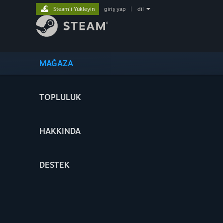
Steam'i Yükleyin
giriş yap
|
dil
MAĞAZA
TOPLULUK
HAKKINDA
DESTEK