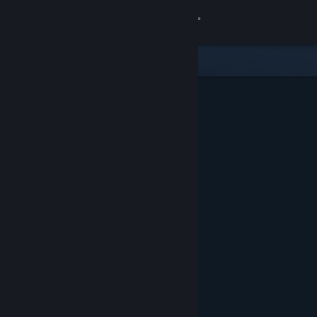
로그인
상점
커뮤니티
정보
지원
언어 변경
Steam 모바일 앱 다운로드
PC 웹사이트 보기