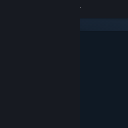
登入
商店
社群
關於
客服
變更語言
取得 Steam 行動應用程式
檢視電腦版網頁