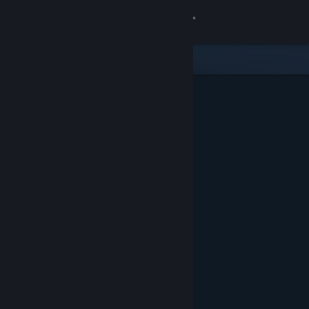
Iniciar sesión
Tienda
Comunidad
Acerca de
Soporte
Cambiar idioma
Descargar Steam Mobile
Ver versión clásica