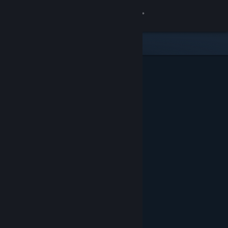
Iniciar sesión
Tienda
Comunidad
Acerca de
Soporte
Cambiar idioma
Obtener la aplicación de Steam Mobile
Ver versión clásica