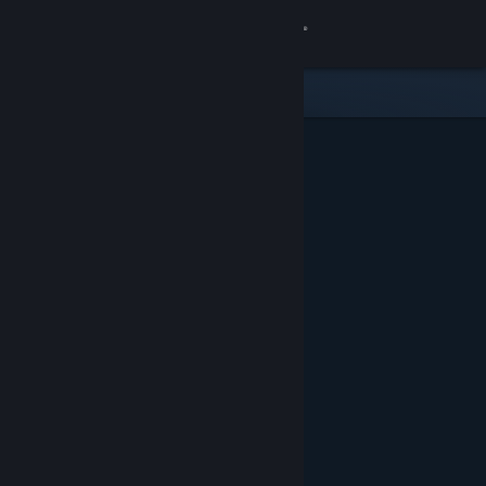
Σύνδεση
Κατάστημα
Κοινότητα
Σχετικά
Υποστήριξη
Αλλαγή γλώσσας
Αποκτήστε την εφαρμογή Steam για κινητές συσκευές
Προβολή ιστοσελίδας για υπολογιστές