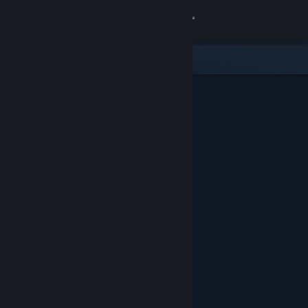
Logg inn
Butikk
Samfunn
Om
Kundestøtte
Bytt språk
Skaff deg Steam-appen på mobil
Vis skrivebordsversjon