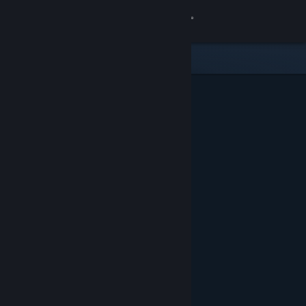
登入
商店
社群
關於
客服
變更語言
取得 Steam 行動應用程式
檢視電腦版網頁