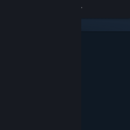
Logga in
Butik
Gemenskap
Om
Support
Byt språk
Skaffa Steams mobilapp
Se skrivbordswebbplats